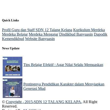
Quick Links
Profil Guru dan Staff SDN 12 Talang Kelapa
Kurikulum Merdeka
Merdeka Belajar
Merdeka Mengajar
Disdikbud Banyuasin
Dapodik
Kemendikbud
Website Banyuasin
News Update
Tips Belajar Efektif : Agar Nilai Selalu Memuaskan
22 Nov 2024
Pentingnya Pendidikan Karakter dalam Menyiapkan
Generasi Mud
22 Nov 2024
©
Copyright - 2015-SDN 12 TALANG KELAPA
, All Right
Reserved.